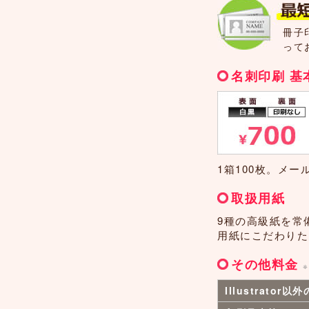
冊子
って
名刺印刷 基
1箱100枚。メ
取扱用紙
9種の高級紙を常
用紙にこだわりた
その他料金
Illustrat