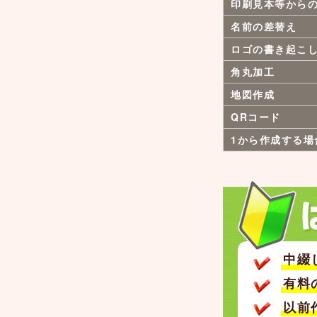
印刷見本等から
名前の差替え
ロゴの書き起こ
角丸加工
地図作成
QRコード
1から作成する場
中綴
有料
以前