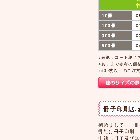
10冊
¥
100冊
¥
300冊
¥
500冊
¥
※表紙；コート紙 
※あくまで参考の価
※500枚以上のご
冊子印刷ふ
初めまして。「冊
弊社は冊子印刷、
中綴じ冊子及び無