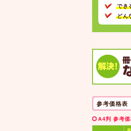
でき
どん
参考価格表
A4判 参考