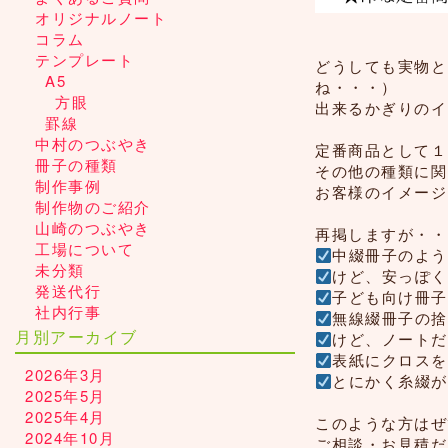
オリジナルノート
コラム
テンプレート
どうしても実物と
A5
ね・・・）
方眼
出来るかぎりのイ
罫線
中村のつぶやき
定番商品として１
冊子の種類
その他の種類に関
制作事例
お客様のイメージ
制作物のご紹介
山崎のつぶやき
再掲しますが・・
工場について
中綴冊子のよう
未分類
けど、安っぽく
発送代行
子ども向け冊子
社内行事
無線綴冊子の捨
月別アーカイブ
けど、ノートだ
表紙にクロスを
2026年3月
とにかく糸綴が
2025年5月
2025年4月
このような方はぜ
2024年10月
ご相談・お見積だけ