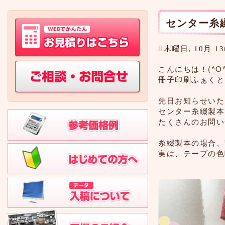
センター糸
木曜日, 10月 13t
こんにちは！(^O^
冊子印刷ふぁくと
先日お知らせいた
センター糸綴製本
たくさんのお問い
糸綴製本の場合、
実は、テープの色